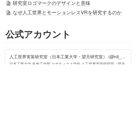
研究室ロゴマークのデザインと意味
なぜ人工世界とモーションレスVRを研究するのか
公式アカウント
人工世界実装研究室（日本工業大学・望月研究室） (@nit_awil) on X
日本工業大学 先進工学部 ロボティクス学科 人工世界実装研究室（望月
研究室）の公式アカウントです．
https://x.com/nit_awil
人工世界実装研究室
人工世界実装研究室公式チャンネルへようこそ 日本工業大学先進工学
部ロボティクス学科・人工世界実装研究室（AWIL）が運営していま
す。私たちは「Motion-Less VR（実身体の運動を伴わないバーチャル
https://www.youtube.com/channel/UC40V_wm_IcBo2-XcAQLAdrA
リアリティ）」を中心に、運動意図推定、触覚・力覚提示、新規センサ
／アクチュエータ開発、物理ベースアバター制御などの研究を進めてい
ます。 本チャンネルでは、研究プロトタイプや実験映像、学会発表・
論文の概要紹介、授業・学生プロジェクトの成果記録などを公開しま