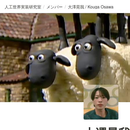
人工世界実装研究室
/
メンバー
/
⼤澤晃我 / Kouga Osawa