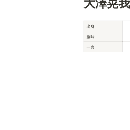
⼤澤晃我 /
出身
趣味
一言