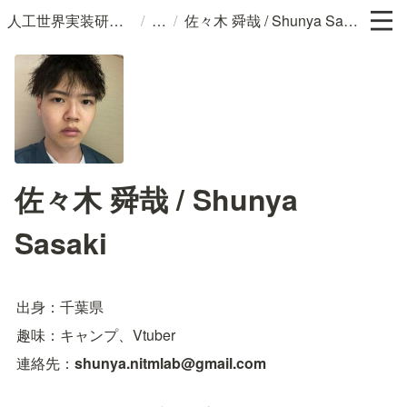
/
/
人工世界実装研究室
佐々木 舜哉 / Shunya Sasaki
佐々木 舜哉 / Shunya
Sasaki
出身：千葉県
趣味：キャンプ、Vtuber
連絡先：
shunya.nitmlab@gmail.com