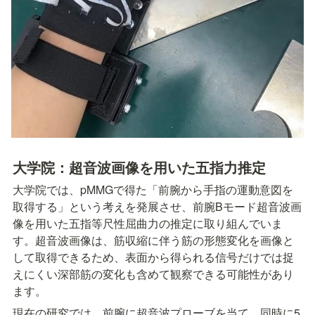
大学院：超音波画像を用いた五指力推定
大学院では、pMMGで得た「前腕から手指の運動意図を
取得する」という考えを発展させ、前腕Bモード超音波画
像を用いた五指等尺性屈曲力の推定に取り組んでいま
す。超音波画像は、筋収縮に伴う筋の形態変化を画像と
して取得できるため、表面から得られる信号だけでは捉
えにくい深部筋の変化も含めて観察できる可能性があり
ます。
現在の研究では、前腕に超音波プローブを当て、同時に5