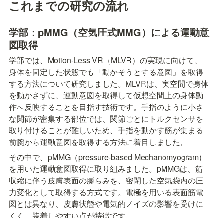
これまでの研究の流れ
学部：pMMG（空気圧式MMG）による運動意
図取得
学部では、Motion-Less VR（MLVR）の実現に向けて、
身体を固定した状態でも「動かそうとする意図」を取得
する方法について研究しました。MLVRは、実空間で身体
を動かさずに、運動意図を取得して仮想空間上の身体動
作へ反映することを目指す技術です。手指のように小さ
な関節が密集する部位では、関節ごとにトルクセンサを
取り付けることが難しいため、手指を動かす筋が集まる
前腕から運動意図を取得する方法に着目しました。
その中で、pMMG（pressure-based Mechanomyogram）
を用いた運動意図取得に取り組みました。pMMGは、筋
収縮に伴う皮膚表面の膨らみを、密閉した空気袋内の圧
力変化として取得する方式です。電極を用いる表面筋電
図とは異なり、皮膚状態や電気的ノイズの影響を受けに
くく、装着しやすい点が特徴です。