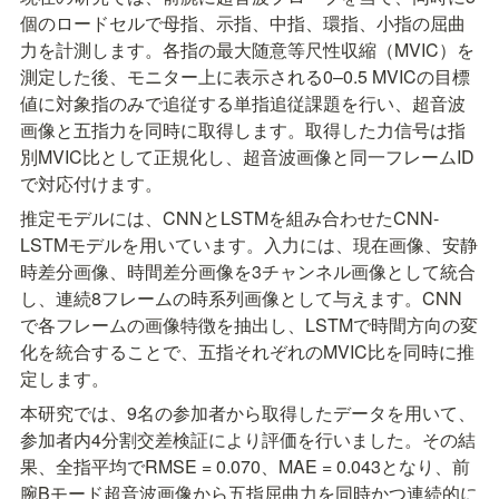
個のロードセルで母指、示指、中指、環指、小指の屈曲
力を計測します。各指の最大随意等尺性収縮（MVIC）を
測定した後、モニター上に表示される0–0.5 MVICの目標
値に対象指のみで追従する単指追従課題を行い、超音波
画像と五指力を同時に取得します。取得した力信号は指
別MVIC比として正規化し、超音波画像と同一フレームID
で対応付けます。
推定モデルには、CNNとLSTMを組み合わせたCNN-
LSTMモデルを用いています。入力には、現在画像、安静
時差分画像、時間差分画像を3チャンネル画像として統合
し、連続8フレームの時系列画像として与えます。CNN
で各フレームの画像特徴を抽出し、LSTMで時間方向の変
化を統合することで、五指それぞれのMVIC比を同時に推
定します。
本研究では、9名の参加者から取得したデータを用いて、
参加者内4分割交差検証により評価を行いました。その結
果、全指平均でRMSE = 0.070、MAE = 0.043となり、前
腕Bモード超音波画像から五指屈曲力を同時かつ連続的に