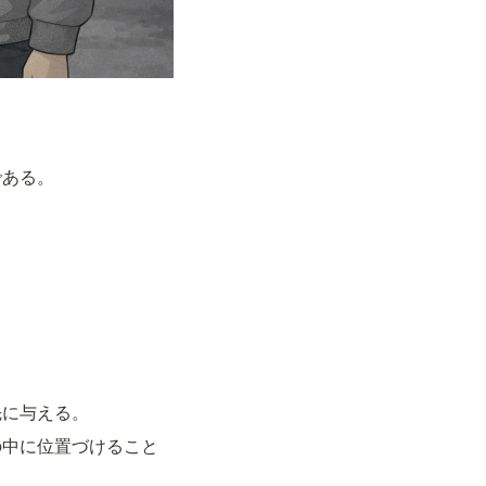
である。
先に与える。
の中に位置づけること