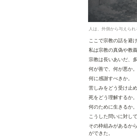
人は、外側から与えられ
ここで宗教の話を避
私は宗教の真偽や教
宗教は長いあいだ、
何が善で、何が悪か
何に感謝すべきか。
苦しみをどう受け止
死をどう理解するか
何のために生きるか
こうした問いに対し
その枠組みがあるか
ができた。