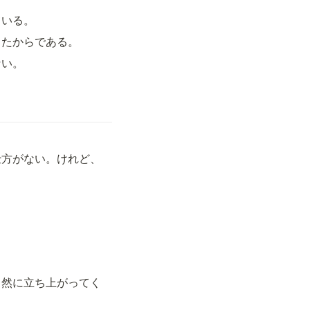
ている。
きたからである。
ない。
仕方がない。けれど、
自然に立ち上がってく