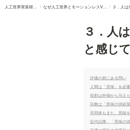
人工世界実装研究室
/
なぜ人工世界とモーションレスVRを研究するのか
/
３．人
と感じ
評価の前にある問い
人間は「意味」を必
役割は外側から与え
宗教は「意味の供給
共同体もまた、意味
近代以降、「意味の