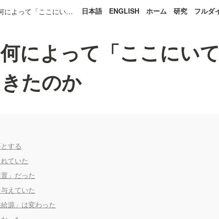
日本語
ENGLISH
ホーム
研究
フルダ
３．人は何によって「ここにいてよい」と感じてきたのか
は何によって「ここにい
てきたのか
要とする
られていた
装置」だった
を与えていた
供給源」は変わった