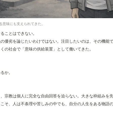
る意味にも支えられてきた。
けることはできない。
義の優劣を論じたいわけではない。注目したいのは、その機能
多くの社会で「意味の供給装置」として働いてきた。
。
めるか。
。
。
て、宗教は個人に完全な自由回答を迫らない。大きな枠組みを
らこそ、人は不条理や苦しみの中でも、自分の人生をある物語